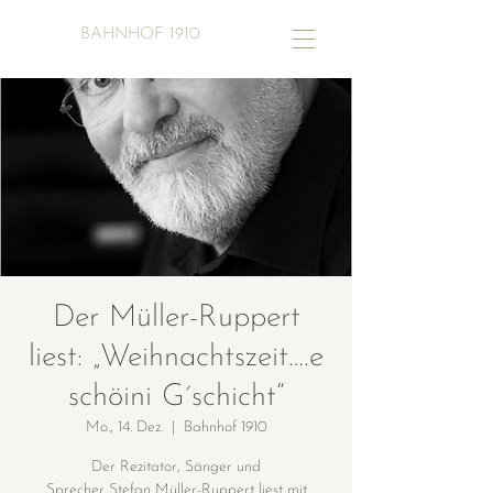
BAHNHOF 1910
Der Müller-Ruppert
liest: „Weihnachtszeit….e
schöini G´schicht“
Mo., 14. Dez.
  |  
Bahnhof 1910
Der Rezitator, Sänger und
Sprecher Stefan Müller-Ruppert liest mit