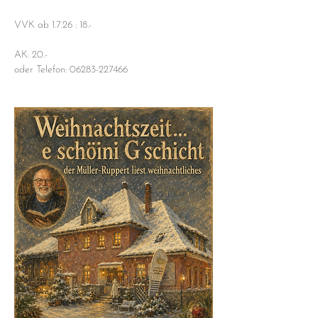
VVK ab 1.7.26 : 18.- 
AK: 20.-
oder Telefon: 06283-227466