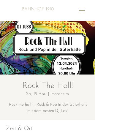
BAHNHOF 1910
Rock The Hall!
Sa., 13. Apr.
  |  
Hardheim
„Rock the hall“ – Rock & Pop in der Güterhalle
mit dem besten DJ Juss!
Zeit & Ort