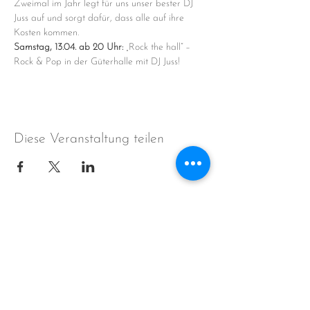
Zweimal im Jahr legt für uns unser bester DJ 
Juss auf und sorgt dafür, dass alle auf ihre 
Kosten kommen.
Samstag,
13.04. ab 20 Uhr:
 „Rock the hall“ – 
Rock & Pop in der Güterhalle mit DJ Juss!
Diese Veranstaltung teilen
Bahnhof 1910
Bahnhofstraße 18
74736
Hardheim
Tel:
06283-227466