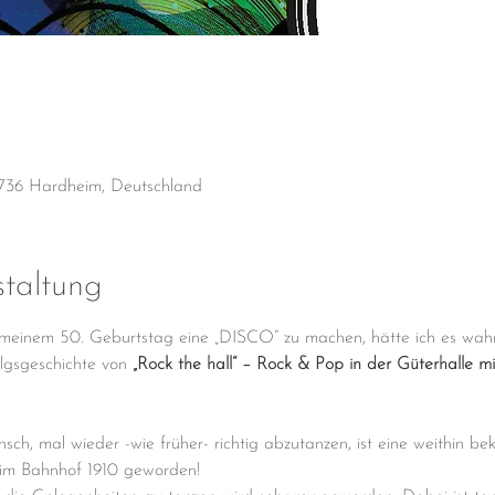
736 Hardheim, Deutschland
staltung
 meinem 50. Geburtstag eine „DISCO“ zu machen, hätte ich es wahrsc
lgsgeschichte von 
„Rock the hall“ – Rock & Pop in der Güterhalle mi
h, mal wieder -wie früher- richtig abzutanzen, ist eine weithin be
 im Bahnhof 1910 geworden!