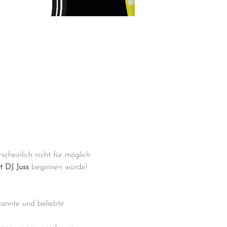
heinlich nicht für möglich 
t DJ Juss 
beginnen würde! 
kannte und beliebte 