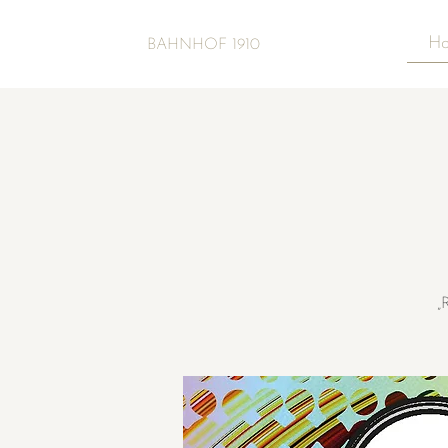
H
BAHNHOF 1910
„