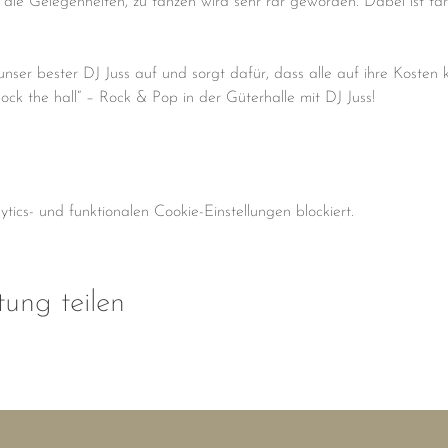
 die Gelegenheiten, zu tanzen wird sehr rar geworden. Dabei ist tanz
unser bester DJ Juss auf und sorgt dafür, dass alle auf ihre Kosten
Rock the hall“ – Rock & Pop in der Güterhalle mit DJ Juss!
cs- und funktionalen Cookie-Einstellungen blockiert.
tung teilen